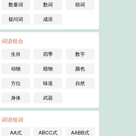
数量词
数词
助词
疑问词
成语
词语组合
生肖
四季
数字
动物
植物
颜色
方位
味道
自然
身体
武器
词语组词
AA式
ABCC式
AABB式