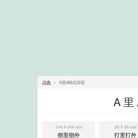
词典
A里AB式词语
A里
chè lǐ chè wài
dǎ lǐ dǎ wài
彻里彻外
打里打外