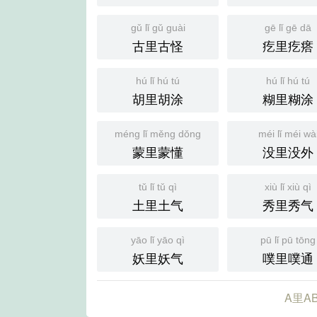
gǔ lǐ gǔ guài
gē lǐ gē dā
古里古怪
疙里疙瘩
hú lǐ hú tú
hú lǐ hú tú
胡里胡涂
糊里糊涂
méng lǐ měng dǒng
méi lǐ méi wà
蒙里蒙懂
没里没外
tǔ lǐ tǔ qì
xiù lǐ xiù qì
土里土气
秀里秀气
yāo lǐ yāo qì
pū lǐ pū tōng
妖里妖气
噗里噗通
A里A