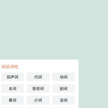
词语词性
拟声词
代词
动词
名词
形容词
副词
量词
介词
连词