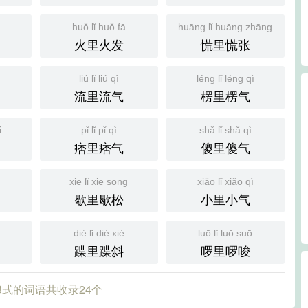
huǒ lǐ huǒ fā
huāng lǐ huāng zhāng
火里火发
慌里慌张
liú lǐ liú qì
léng lǐ léng qì
流里流气
楞里楞气
i
pǐ lǐ pǐ qì
shǎ lǐ shǎ qì
痞里痞气
傻里傻气
xiē lǐ xiē sōng
xiǎo lǐ xiǎo qì
歇里歇松
小里小气
dié lǐ dié xié
luō lǐ luō suō
蹀里蹀斜
啰里啰唆
B式的词语共收录24个