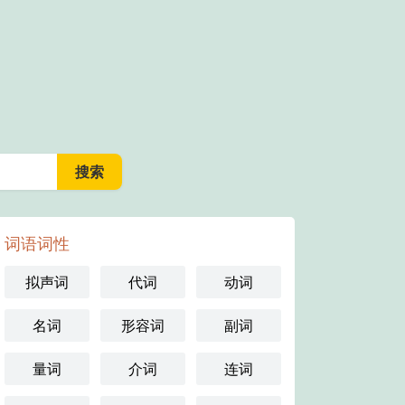
词语词性
拟声词
代词
动词
名词
形容词
副词
量词
介词
连词