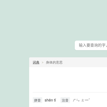
词典
身体的意思
shēn tǐ
ㄕㄣ ㄊ一ˇ
拼音
注音