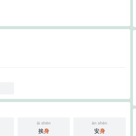
āi shēn
ān shēn
挨
安
身
身