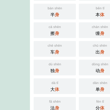
bàn shēn
běn tǐ
半
本
身
体
cā shēn
chán shēn
擦
缠
身
身
chē shēn
chū shēn
车
出
身
身
dú shēn
dòng shēn
独
动
身
身
dà tǐ
dān shēn
大
单
体
身
fǎ shēn
fēn tǐ
法
分
身
体