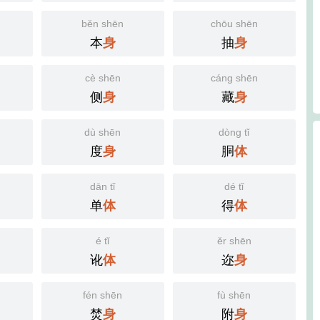
běn shēn
chōu shēn
本
抽
身
身
cè shēn
cáng shēn
侧
藏
身
身
dù shēn
dòng tǐ
度
胴
身
体
dān tǐ
dé tǐ
单
得
体
体
é tǐ
ěr shēn
讹
迩
体
身
fén shēn
fù shēn
焚
附
身
身