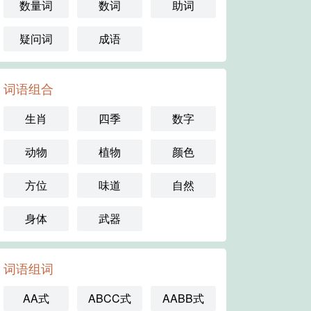
数量词
数词
助词
疑问词
成语
词语组合
生肖
四季
数字
动物
植物
颜色
方位
味道
自然
身体
武器
词语组词
AA式
ABCC式
AABB式