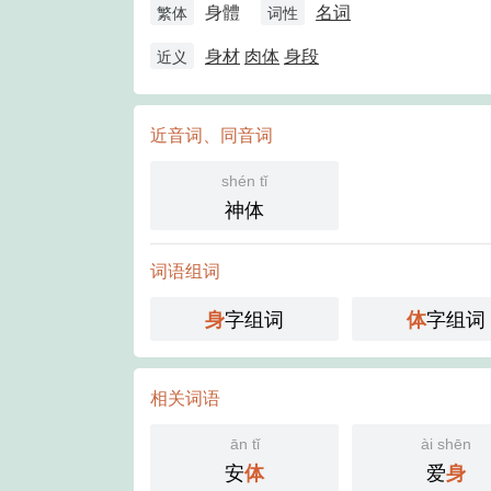
身體
名词
繁体
词性
身材
肉体
身段
近义
近音词、同音词
shén tǐ
神体
词语组词
字组词
字组词
身
体
相关词语
ān tǐ
ài shēn
安
爱
体
身