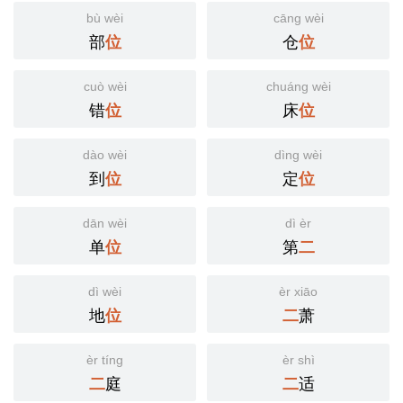
bù wèi
cāng wèi
部
仓
位
位
cuò wèi
chuáng wèi
错
床
位
位
dào wèi
dìng wèi
到
定
位
位
dān wèi
dì èr
单
第
位
二
dì wèi
èr xiāo
地
萧
位
二
èr tíng
èr shì
庭
适
二
二