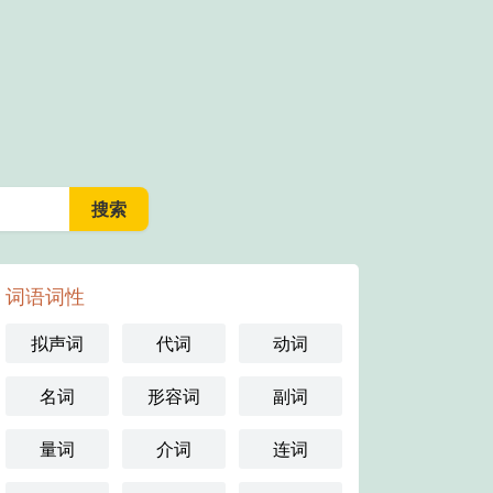
词语词性
拟声词
代词
动词
名词
形容词
副词
量词
介词
连词