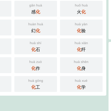
gǎn huà
huǒ huà
感
火
化
化
huàn huà
huà yàn
幻
验
化
化
huà shí
huà xiān
石
纤
化
化
huà zuò
huà shēn
作
身
化
化
huà gōng
huà xué
工
学
化
化