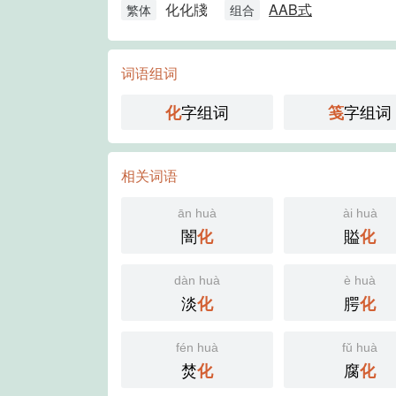
化化牋
AAB式
繁体
组合
词语组词
字组词
字组词
化
笺
相关词语
ān huà
ài huà
闇
賹
化
化
dàn huà
è huà
淡
腭
化
化
fén huà
fǔ huà
焚
腐
化
化