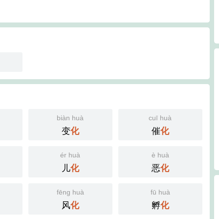
biàn huà
cuī huà
变
催
化
化
ér huà
è huà
儿
恶
化
化
fēng huà
fū huà
风
孵
化
化