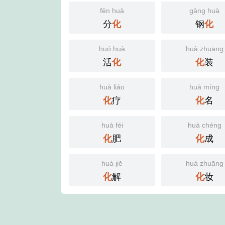
fēn huà
gāng huà
分
钢
化
化
huó huà
huà zhuāng
活
装
化
化
huà liáo
huà míng
疗
名
化
化
huà féi
huà chéng
肥
成
化
化
huà jiě
huà zhuāng
解
妆
化
化