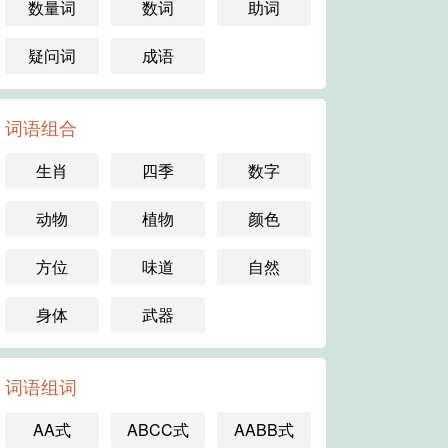
数量词
数词
助词
疑问词
成语
词语组合
生肖
四季
数字
动物
植物
颜色
方位
味道
自然
身体
武器
词语组词
AA式
ABCC式
AABB式