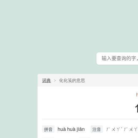
词典
化化笺的意思
huà huà jiān
ㄏㄨㄚˋ ㄏㄨㄚ
拼音
注音