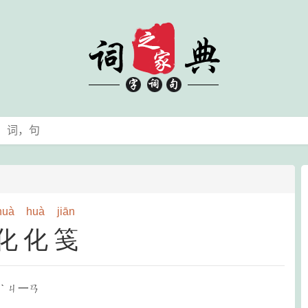
huà
huà
jiān
化化笺
ˋ ㄐ一ㄢ