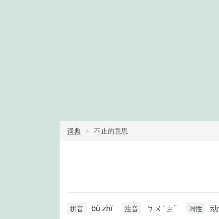
词典
不止的意思
bù zhǐ
ㄅㄨˋ ㄓˇ
动
拼音
注音
词性