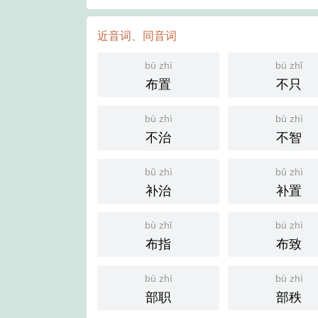
近音词、同音词
bù zhì
bù zhǐ
布置
不只
bù zhì
bù zhì
不治
不智
bǔ zhì
bǔ zhì
补治
补置
bù zhǐ
bù zhì
布指
布致
bù zhí
bù zhì
部职
部秩