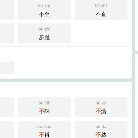
bù zhì
bù zhí
不至
不直
bù zhǐ
步趾
bù cǎi
bù yú
睬
渝
不
不
bù xiào
bù dá
肖
达
不
不