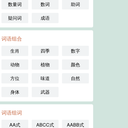
数量词
数词
助词
疑问词
成语
词语组合
生肖
四季
数字
动物
植物
颜色
方位
味道
自然
身体
武器
词语组词
AA式
ABCC式
AABB式