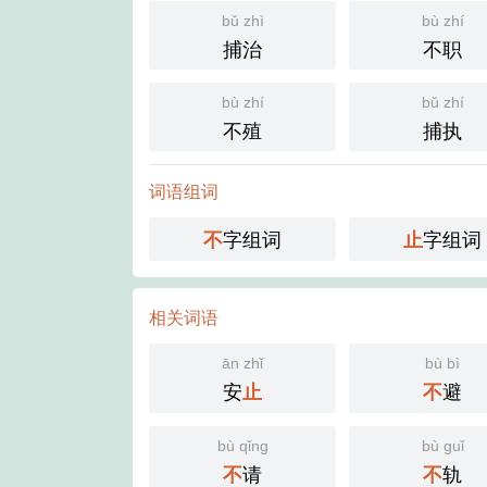
bǔ zhì
bù zhí
捕治
不职
bù zhí
bǔ zhí
不殖
捕执
词语组词
字组词
字组词
不
止
相关词语
ān zhǐ
bù bì
安
避
止
不
bù qǐng
bù guǐ
请
轨
不
不