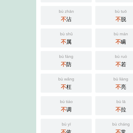
bù zhān
bù tuō
沾
脱
不
不
bù shǔ
bù mán
属
瞒
不
不
bù fáng
bù ruò
防
若
不
不
bù wǎng
bù liàng
枉
亮
不
不
bù tiáo
bù lā
调
拉
不
不
bù yī
bù cháng
依
常
不
不