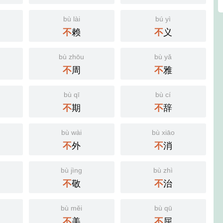
bù lài
bú yì
赖
义
不
不
bù zhōu
bù yǎ
周
雅
不
不
bù qī
bù cí
期
辞
不
不
bù wài
bù xiāo
外
消
不
不
bù jìng
bù zhì
敬
治
不
不
bù měi
bù qū
美
屈
不
不