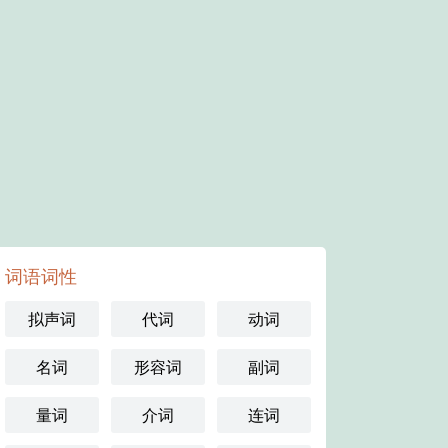
词语词性
拟声词
代词
动词
名词
形容词
副词
量词
介词
连词