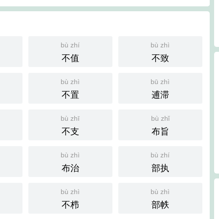
bù zhí
bù zhì
不值
不致
bù zhì
bū zhì
不置
逋滞
bù zhī
bù zhǐ
不支
布旨
bù zhì
bù zhí
布治
部执
bù zhì
bù zhì
不栉
部帙