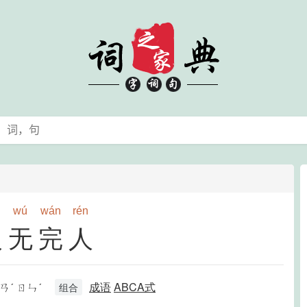
wú
wán
rén
人无完人
ㄢˊ ㄖㄣˊ
成语
ABCA式
组合