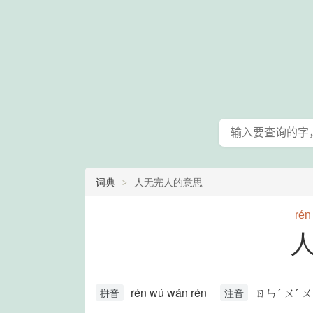
词典
人无完人的意思
rén
rén wú wán rén
ㄖㄣˊ ㄨˊ ㄨ
拼音
注音