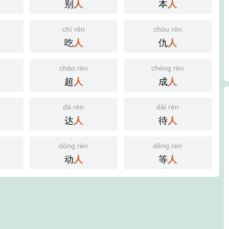
别
本
人
人
chī rén
chóu rén
吃
仇
人
人
chāo rén
chéng rén
超
成
人
人
dá rén
dài rén
达
待
人
人
dòng rén
děng rén
动
等
人
人