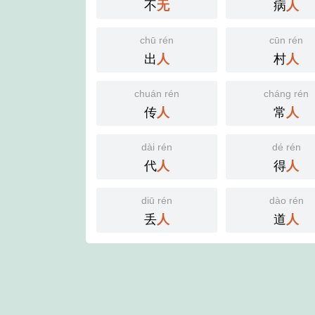
不
病
无
人
chū rén
cūn rén
出
村
人
人
chuán rén
cháng rén
传
常
人
人
dài rén
dé rén
代
得
人
人
diū rén
dào rén
丢
道
人
人