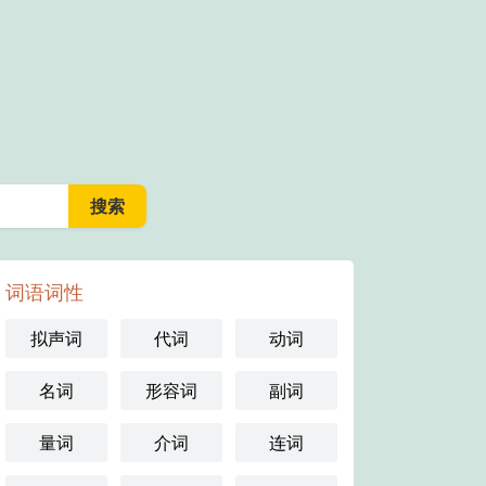
词语词性
拟声词
代词
动词
名词
形容词
副词
量词
介词
连词