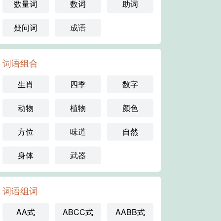
数量词
数词
助词
疑问词
成语
词语组合
生肖
四季
数字
动物
植物
颜色
方位
味道
自然
身体
武器
词语组词
AA式
ABCC式
AABB式