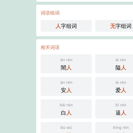
词语组词
字组词
字组词
人
无
相关词语
àn rén
ài rén
闇
隘
人
人
ān rén
ài rén
安
爱
人
人
bái rén
bī rén
白
逼
人
人
bù wú
bìng rén