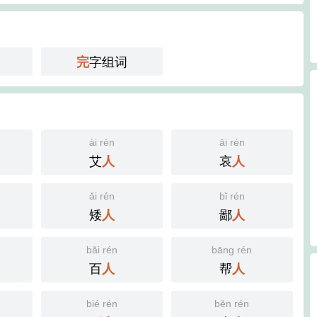
字组词
完
ài rén
āi rén
艾
哀
人
人
ǎi rén
bǐ rén
矮
鄙
人
人
bǎi rén
bāng rén
百
帮
人
人
bié rén
běn rén